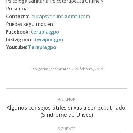
Psicóloga Sanitaria-Psicoterapeuta Online y
Presencial
Contacto
:
laurapsyonline@gmail.com
Puedes seguirnos en:
Facebook
:
terapia.gpo
Instagram
:
terapia.gpo
Youtube
:
Terapiagpo
Categoría:
Sentimientos
20 febrero, 2019
Navegación
ANTERIOR
entre
Algunos consejos útiles si vas a ser expatriado.
Publicación
publicaciones
(Síndrome de Ulises)
anterior:
SIGUIENTE