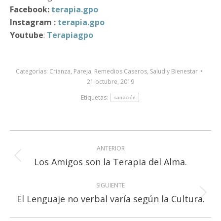
Facebook
:
terapia.gpo
Instagram
:
terapia.gpo
Youtube
:
Terapiagpo
Categorías:
Crianza
,
Pareja
,
Remedios Caseros
,
Salud y Bienestar
21 octubre, 2019
Etiquetas:
sanación
Navegación
ANTERIOR
entre
Publicación
Los Amigos son la Terapia del Alma.
publicaciones
anterior:
SIGUIENTE
Publicación
El Lenguaje no verbal varía según la Cultura.
siguiente: