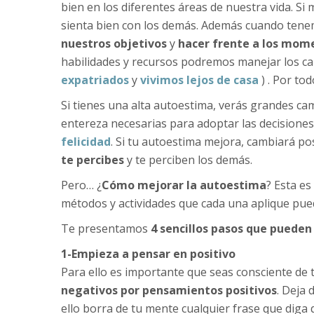
bien en los diferentes áreas de nuestra vida. S
sienta bien con los demás. Además cuando te
nuestros objetivos
y
hacer frente a los mom
habilidades y recursos podremos manejar los ca
expatriados
y
vivimos lejos de casa
) . Por to
Si tienes una alta autoestima, verás grandes cam
entereza necesarias para adoptar las decision
felicidad
. Si tu autoestima mejora, cambiará p
te percibes
y te perciben los demás.
Pero… ¿
Cómo mejorar la autoestima
? Esta e
métodos y actividades que cada una aplique pued
Te presentamos
4 sencillos pasos que puede
1-Empieza a pensar en positivo
Para ello es importante que seas consciente de
negativos por pensamientos positivos
. Deja 
ello borra de tu mente cualquier frase que diga 